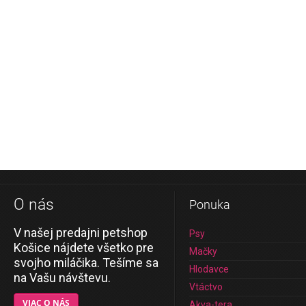
O nás
Ponuka
V našej predajni petshop
Psy
Košice nájdete všetko pre
Mačky
svojho miláčika. Tešíme sa
Hlodavce
na Vašu návštevu.
Vtáctvo
VIAC O NÁS
Akva-tera