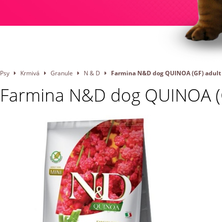
Psy
Krmivá
Granule
N & D
Farmina N&D dog QUINOA (GF) adult m
Farmina N&D dog QUINOA (GF)