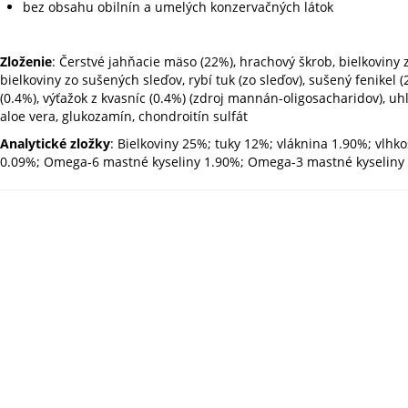
bez obsahu obilnín a umelých konzervačných látok
Zloženie
: Čerstvé jahňacie mäso (22%), hrachový škrob, bielkoviny
bielkoviny zo sušených sleďov, rybí tuk (zo sleďov), sušený fenikel (
(0.4%), výťažok z kvasníc (0.4%) (zdroj mannán-oligosacharidov), uhl
aloe vera, glukozamín, chondroitín sulfát
Analytické zložky
: Bielkoviny 25%; tuky 12%; vláknina 1.90%; vlhko
0.09%; Omega-6 mastné kyseliny 1.90%; Omega-3 mastné kyseliny 