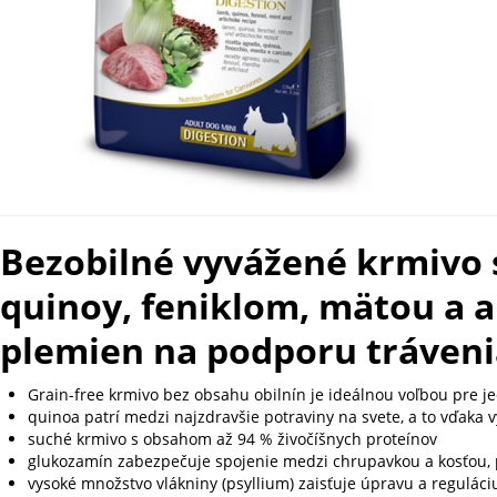
Bezobilné vyvážené krmivo
quinoy, feniklom, mätou a a
plemien na podporu tráveni
Grain-free krmivo bez obsahu obilnín je ideálnou voľbou pre jed
quinoa patrí medzi najzdravšie potraviny na svete, a to vďaka
suché krmivo s obsahom až 94 % živočíšnych proteínov
glukozamín zabezpečuje spojenie medzi chrupavkou a kosťou, p
vysoké množstvo vlákniny (psyllium) zaisťuje úpravu a reguláci