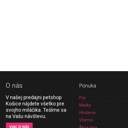
O nás
Ponuka
V našej predajni petshop
Psy
Košice nájdete všetko pre
Mačky
svojho miláčika. Tešíme sa
Hlodavce
na Vašu návštevu.
Vtáctvo
VIAC O NÁS
Akva-tera