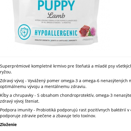
Superprémiové kompletné krmivo pre šteňatá a mladé psy všetkýc
ryžou.
Zdravý vývoj - Vyvážený pomer omega-3 a omega-6 nenasýtených mast
optimálnemu vývoju a mentálnemu zdraviu.
Kĺby a chrupavky - S obsahom chondroprotektív, omega-3 nenasýten
zdravý vývoj šteniat.
Podpora imunity - Probiotiká podporujú rast pozitívnych baktérií 
podporuje zdravie pečene a zbavuje telo toxínov.
Zloženie